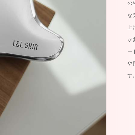
の
な
上
が
ー
や
す