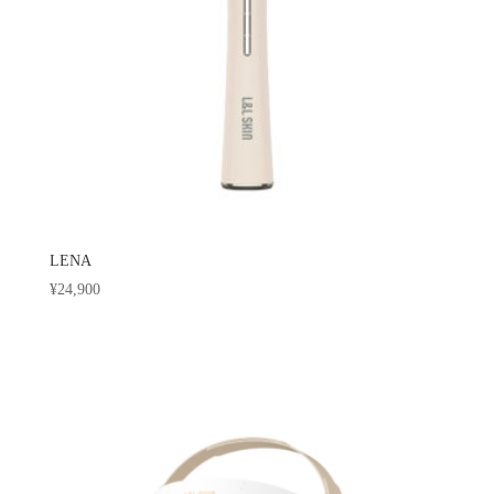
LENA
¥
24,900