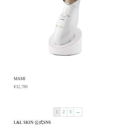
MAMI
¥
32,780
1
2
3
→
L&L SKIN 公式SNS