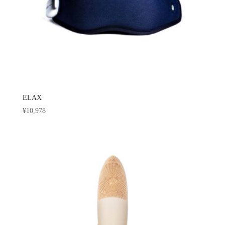
ELAX
¥
10,978