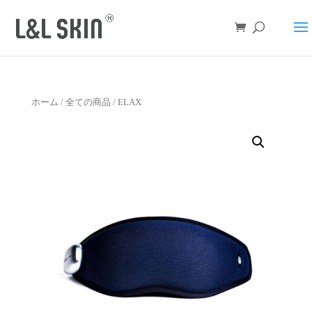
ホーム
/
全ての商品
/ ELAX